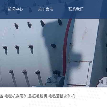
新闻中心
关于鲁浩
联系我们
整套矿山开采解决方案和成熟的配套产品。主
金设备解决方案和成熟的配套产品。主要经营
金设备、尾矿设备、磁选设备、锡矿设备、钽
、尾矿设备、选金设备、选矿离心机等设备的
设备的生产销售，现货销售，支持定制！公司
，支持定制！
指导，直到设备稳定运行。3小时快速响应机
常运转。根据客户的要求研究、设计，让客户
使用保养中熟练操作，让客户省时、省力能赚
户
备
毛毯机选尾矿,悬振毛毯机,毛毡溜槽选矿机