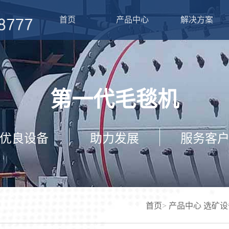
首页
产品中心
解决方案
鲁浩矿山机械致力于
鲁浩矿山机械致力淘
要经营金矿设备、沙
金矿设备、沙金设备
铌矿设备、稀土矿等
生产销售，现货销售
员工对整个现场进行
第一代毛毯机
制，保障用户设备正
查看详情 +
了解产品的构造，在
钱。
优良设备
助力发展
服务客
查看详情 +
首页
>
产品中心
选矿设