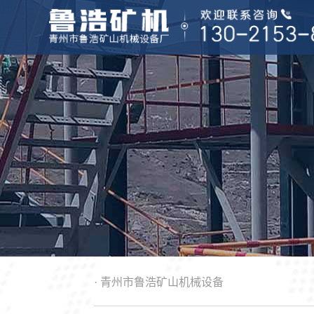
尾矿设备
物料处理
生产线配置
重选设备
金矿设备
客户现场
选矿设备
矿山设备
· 青州市鲁浩矿山机械设备