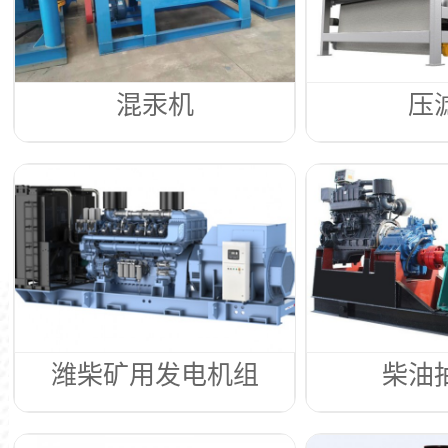
混汞机
压
潍柴矿用发电机组
柴油