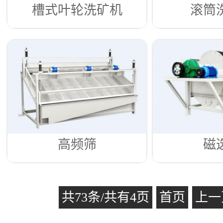
槽式叶轮洗矿机
滚筒
高频筛
磁
共73条/共有4页
首页
上一