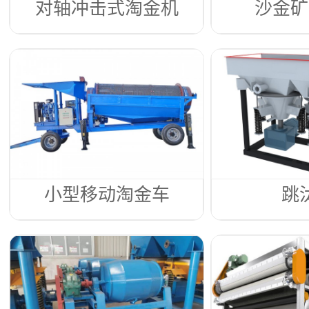
对轴冲击式淘金机
沙金矿
小型移动淘金车
跳