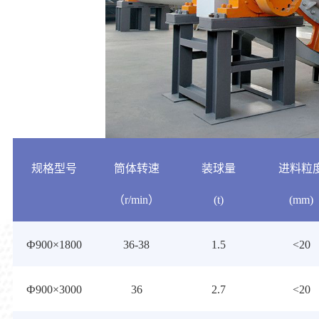
规格型号
筒体转速
装球量
进料粒
（r/min）
(t)
(mm)
Ф900×1800
36-38
1.5
<20
Ф900×3000
36
2.7
<20