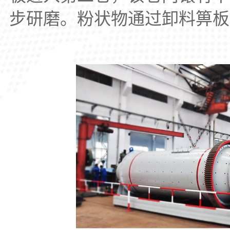
步研磨。粉状物通过卸料箅板